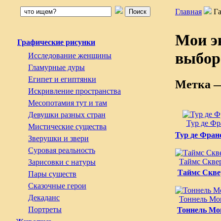
Главная
Г
Мои э
Графические рисунки
выбор
Исследование женщины
Гламурные дуры
Египет и египтянки
Метка 
Искривление пространства
Месопотамия тут и там
Девушки разных стран
Тур де Фр
Мистические существа
Тур де Фран
Зверушки и звери
Суровая реальность
Таймс Скве
Зарисовки с натуры
Таймс Скве
Пары существ
Сказочные герои
Декаданс
Тоннель Mon
Портреты
Тоннель Mon