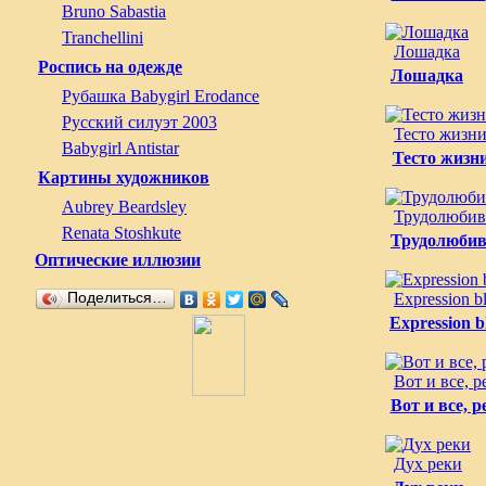
Bruno Sabastia
Tranchellini
Лошадка
Роспись на одежде
Лошадка
Рубашка Babygirl Erodance
Русский силуэт 2003
Тесто жизн
Babygirl Antistar
Тесто жизн
Картины художников
Aubrey Beardsley
Трудолюби
Renata Stoshkute
Трудолюби
Оптические иллюзии
Поделиться…
Expression b
Expression b
Вот и все, р
Вот и все, р
Дух реки