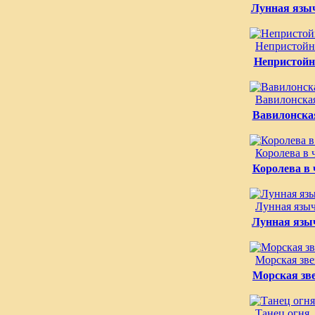
Лунная языч
Непристойн
Непристойн
Вавилонская
Вавилонска
Королева в 
Королева в
Лунная язы
Лунная язы
Морская зве
Морская зве
Танец огня