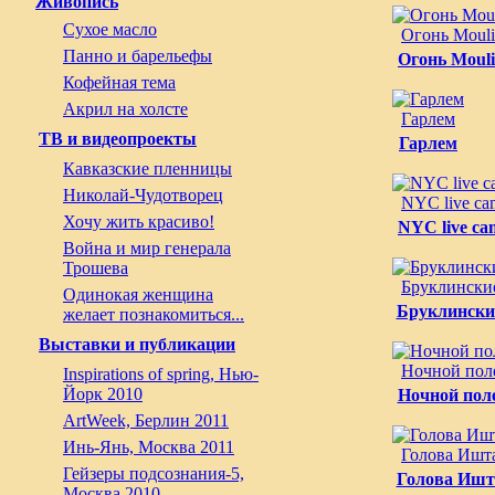
Живопись
Сухое масло
Огонь Mouli
Панно и барельефы
Огонь Moul
Кофейная тема
Акрил на холсте
Гарлем
ТВ и видеопроекты
Гарлем
Кавказские пленницы
Николай-Чудотворец
NYC live ca
Хочу жить красиво!
NYC live ca
Война и мир генерала
Трошева
Бруклински
Одинокая женщина
Бруклински
желает познакомиться...
Выставки и публикации
Ночной пол
Inspirations of spring, Нью-
Йорк 2010
Ночной пол
ArtWeek, Берлин 2011
Инь-Янь, Москва 2011
Голова Ишт
Гейзеры подсознания-5,
Голова Ишт
Москва 2010