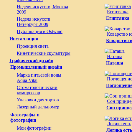
Неделя искусств, Москва
Египтянка
2009
Египтянка
Неделя искусств,
Петербург 2009
Публикация в Ostwind
Коварство 
Инсталляции
Коварство 
Проекция света
Кинетические скульптуры
Наташа
Графический дизайн
Наташа
Промышленный дизайн
Марка питьевой воды
Поглощение
Aqua-Vital
Поглощение
Стоматологический
компрессор
Упаковки для тортов
Сон принце
Лазерный дальномер
Сон принце
Фотографы и
фотографии
Логика есть
Мои фотографии
Логика есть