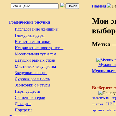
Главная
Г
Мои э
Графические рисунки
выбор
Исследование женщины
Гламурные дуры
Египет и египтянки
Метка 
Искривление пространства
Месопотамия тут и там
Девушки разных стран
Мужик пь
Мистические существа
Мужик пьет
Зверушки и звери
Суровая реальность
Зарисовки с натуры
Выберите т
Пары существ
Сказочные герои
холодильник
из
неб
Декаданс
шапка
Портреты
эротика
абстра