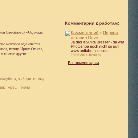
Комментарии к работам:
Комментарий
к
Первая
лены Самойловой
«
Одинокая
оставил Dave
Ja das ist Anita Bresser - da war
еме женского одиночества
Photoshop noch nicht so gut!
лова, певица Ирина Отиева,
www.anitabresser.com
и многие другие.
15.05.2014 10:40:34
Все комментарии
ник
жрец
пчела