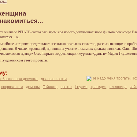
я...
женщина
накомиться...
а телеканале РЕН-ТВ состоялась премьера нового документального фильма режиссера Е
комиться…».
ычайные истории» представляет несколько реальных сюжетов, рассказывающих о пробл
ё решения. В числе персоналий, принявших участие в съемках фильма, писатель Юлия Ши
мсомольская правда» Стас Тыркин, корреспондент журнала
«
Деньги» Мария Глушенкова 
л художником этого проекта.
му:
драные кошки
обнаженная девушка
Грузия
сюрреализм
демоны
Тайланд
цветок
трагедия
пленница
чай