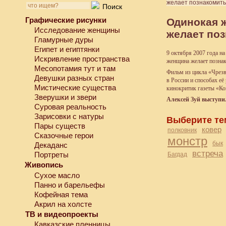
желает познакомитьс
Графические рисунки
Одинокая 
Исследование женщины
желает поз
Гламурные дуры
Египет и египтянки
9 октября 2007 года н
Искривление пространства
женщина желает позна
Месопотамия тут и там
Фильм из цикла
«
Чрезв
Девушки разных стран
в России и способах е
Мистические существа
кинокритик газеты
«
Ко
Зверушки и звери
Алексей Зуй выступи
Суровая реальность
Зарисовки с натуры
Выберите те
Пары существ
ковер
полковник
Сказочные герои
монстр
бык
Декаданс
встреча
Портреты
Багдад
Живопись
Сухое масло
Панно и барельефы
Кофейная тема
Акрил на холсте
ТВ и видеопроекты
Кавказские пленницы