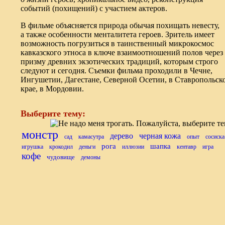
событий
(
похищений) с участием актеров.
В фильме объясняется природа обычая похищать невесту,
а также особенности менталитета героев. Зритель имеет
возможность погрузиться в таинственный микрокосмос
кавказского этноса в ключе взаимоотношений полов через
призму древних экзотических традиций, которым строго
следуют и сегодня. Съемки фильма проходили в Чечне,
Ингушетии, Дагестане, Северной Осетии, в Ставропольск
крае, в Мордовии.
Выберите тему:
монстр
дерево
черная кожа
сад
камасутра
опыт
сосиска
рога
шапка
игрушка
крокодил
деньги
иллюзии
кентавр
игра
кофе
чудовище
демоны