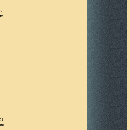
ва
в»,
ры
ла
лы