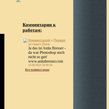
Комментарии к
работам:
Комментарий
к
Первая
оставил Dave
Ja das ist Anita Bresser -
da war Photoshop noch
nicht so gut!
www.anitabresser.com
15.05.2014 10:40:34
Все комментарии