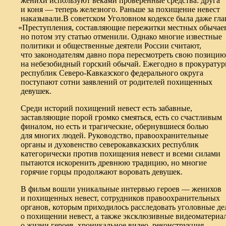
женихи используют веками проверенные средства: друга
и коня — теперь железного. Раньше за похищение невест
наказывали.В советском Уголовном кодексе была даже гла
«
Преступления, составляющие пережитки местных обычае
но потом эту статью отменили. Однако многие известные
политики и общественные деятели России считают,
что законодателям давно пора пересмотреть свою позицию
на небезобидный горский обычай. Ежегодно в прокурату
республик Северо-Кавказского федерального округа
поступают сотни заявлений от родителей похищенных
девушек.
Среди историй похищений невест есть забавные,
заставляющие порой громко смеяться, есть со счастливым
финалом, но есть и трагические, обернувшиеся болью
для многих людей. Руководство, правоохранительные
органы и духовенство северокавказских республик
категорически против похищения невест и всеми силами
пытаются искоренить древнюю традицию, но многие
горячие горцы продолжают воровать девушек.
В фильм вошли уникальные интервью героев — женихов
и похищенных невест, сотрудников правоохранительных
органов, которым приходилось расследовать уголовные де
о похищении невест, а также эксклюзивные видеоматериа
о жизни героев, хроникальное видео, реконструкция