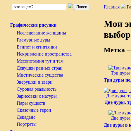
Главная
Г
Мои э
Графические рисунки
выбор
Исследование женщины
Гламурные дуры
Египет и египтянки
Метка 
Искривление пространства
Месопотамия тут и там
Девушки разных стран
Три дуры
Мистические существа
Три дуры п
Зверушки и звери
Суровая реальность
Две дуры, т
Зарисовки с натуры
Две дуры, т
Пары существ
Сказочные герои
Декаданс
Две дуры 
Портреты
Две дуры в 