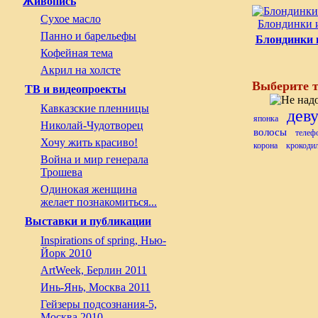
Живопись
Сухое масло
Блондинки 
Панно и барельефы
Блондинки 
Кофейная тема
Акрил на холсте
Выберите т
ТВ и видеопроекты
Кавказские пленницы
дев
японка
Николай-Чудотворец
волосы
телеф
Хочу жить красиво!
корона
крокоди
Война и мир генерала
Трошева
Одинокая женщина
желает познакомиться...
Выставки и публикации
Inspirations of spring, Нью-
Йорк 2010
ArtWeek, Берлин 2011
Инь-Янь, Москва 2011
Гейзеры подсознания-5,
Москва 2010