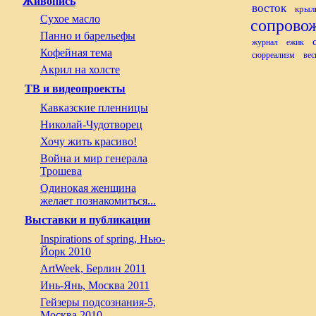
Живопись
восток
крыл
Сухое масло
сопрово
Панно и барельефы
журнал
ежик
Кофейная тема
сюрреализм
вес
Акрил на холсте
ТВ и видеопроекты
Кавказские пленницы
Николай-Чудотворец
Хочу жить красиво!
Война и мир генерала
Трошева
Одинокая женщина
желает познакомиться...
Выставки и публикации
Inspirations of spring, Нью-
Йорк 2010
ArtWeek, Берлин 2011
Инь-Янь, Москва 2011
Гейзеры подсознания-5,
Москва 2010