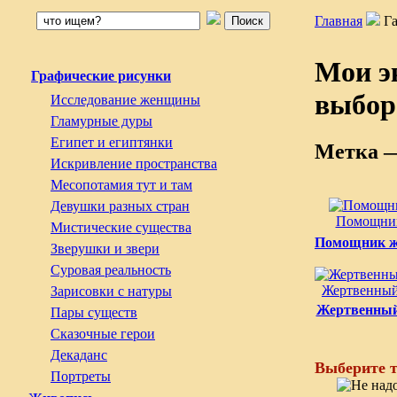
Главная
Г
Мои э
Графические рисунки
выбор
Исследование женщины
Гламурные дуры
Египет и египтянки
Метка 
Искривление пространства
Месопотамия тут и там
Девушки разных стран
Помощни
Мистические существа
Помощник ж
Зверушки и звери
Суровая реальность
Жертвенный
Зарисовки с натуры
Жертвенный
Пары существ
Сказочные герои
Декаданс
Выберите т
Портреты