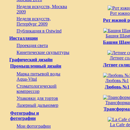
Неделя искусств, Москва
2009
Рот южно
Неделя искусств,
Рот южной 
Петербург 2009
Публикация в Ostwind
Башня Шамб
Инсталляции
Башня Шамб
Проекция света
Кинетические скульптуры
Летнее со
Графический дизайн
Летнее солн
Промышленный дизайн
Марка питьевой воды
Aqua-Vital
Любовь №1
Стоматологический
Любовь №1
компрессор
Упаковки для тортов
Трансформа
Лазерный дальномер
Трансформа
Фотографы и
фотографии
La Cafe de
Мои фотографии