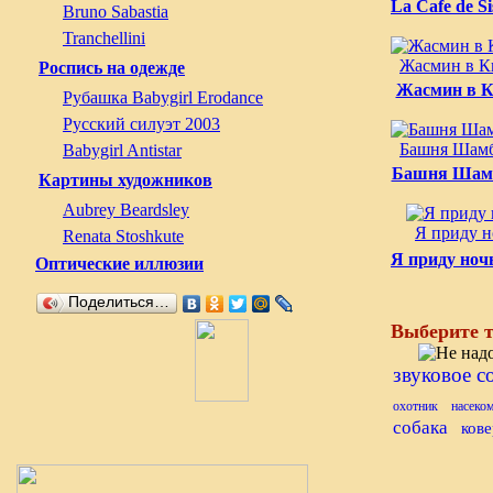
La Cafe de S
Bruno Sabastia
Tranchellini
Жасмин в К
Роспись на одежде
Жасмин в К
Рубашка Babygirl Erodance
Русский силуэт 2003
Башня Шам
Babygirl Antistar
Башня Шам
Картины художников
Aubrey Beardsley
Я приду 
Renata Stoshkute
Я приду ноч
Оптические иллюзии
Поделиться…
Выберите т
звуковое 
охотник
насеко
собака
кове