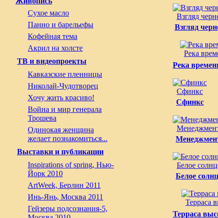
Живопись
Сухое масло
Взгляд черн
Панно и барельефы
Взгляд черн
Кофейная тема
Акрил на холсте
Река врем
ТВ и видеопроекты
Река времен
Кавказские пленницы
Николай-Чудотворец
Сфинкс
Хочу жить красиво!
Сфинкс
Война и мир генерала
Трошева
Менеджмен
Одинокая женщина
желает познакомиться...
Менеджмен
Выставки и публикации
Inspirations of spring, Нью-
Белое солнц
Йорк 2010
Белое солн
ArtWeek, Берлин 2011
Инь-Янь, Москва 2011
Терраса 
Гейзеры подсознания-5,
Терраса выс
Москва 2010