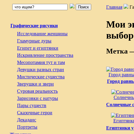
Главная
Г
Мои э
Графические рисунки
выбор
Исследование женщины
Гламурные дуры
Египет и египтянки
Метка 
Искривление пространства
Месопотамия тут и там
Девушки разных стран
Город равн
Мистические существа
Город равн
Зверушки и звери
Суровая реальность
Солнечны
Зарисовки с натуры
Солнечные с
Пары существ
Сказочные герои
Декаданс
Египтянки
Портреты
Египтянки у