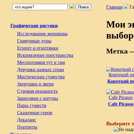
Главная
Г
Мои э
Графические рисунки
выбор
Исследование женщины
Гламурные дуры
Египет и египтянки
Метка 
Искривление пространства
Месопотамия тут и там
Девушки разных стран
Короткий п
Мистические существа
Короткий п
Зверушки и звери
Суровая реальность
Cafe Picasso
Зарисовки с натуры
Cafe Picasso
Пары существ
Сказочные герои
Декаданс
Выберите т
Портреты