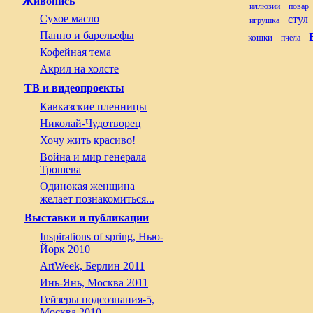
Живопись
иллюзии
повар
Сухое масло
стул
игрушка
Панно и барельефы
кошки
пчела
Кофейная тема
Акрил на холсте
ТВ и видеопроекты
Кавказские пленницы
Николай-Чудотворец
Хочу жить красиво!
Война и мир генерала
Трошева
Одинокая женщина
желает познакомиться...
Выставки и публикации
Inspirations of spring, Нью-
Йорк 2010
ArtWeek, Берлин 2011
Инь-Янь, Москва 2011
Гейзеры подсознания-5,
Москва 2010