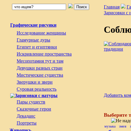
Главная
Г
Зарисовки с 
Графические рисунки
Соблю
Исследование женщины
Гламурные дуры
Египет и египтянки
Искривление пространства
Месопотамия тут и там
Девушки разных стран
Мистические существа
Зверушки и звери
Суровая реальность
Добавить ко
Зарисовки с натуры
Пары существ
Сказочные герои
Выберите т
Декаданс
Портреты
змея
музыка
Живопись