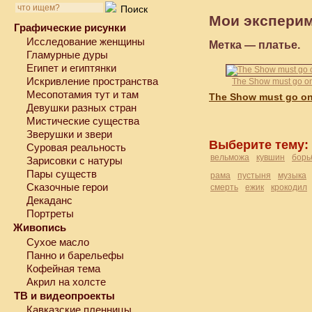
Мои эксперим
Графические рисунки
Исследование женщины
Метка —
платье
.
Гламурные дуры
Египет и египтянки
Искривление пространства
The Show must go o
Месопотамия тут и там
The Show must go o
Девушки разных стран
Мистические существа
Зверушки и звери
Выберите тему:
Суровая реальность
вельможа
кувшин
борь
Зарисовки с натуры
Пары существ
рама
пустыня
музыка
Сказочные герои
смерть
ежик
крокодил
Декаданс
Портреты
Живопись
Сухое масло
Панно и барельефы
Кофейная тема
Акрил на холсте
ТВ и видеопроекты
Кавказские пленницы